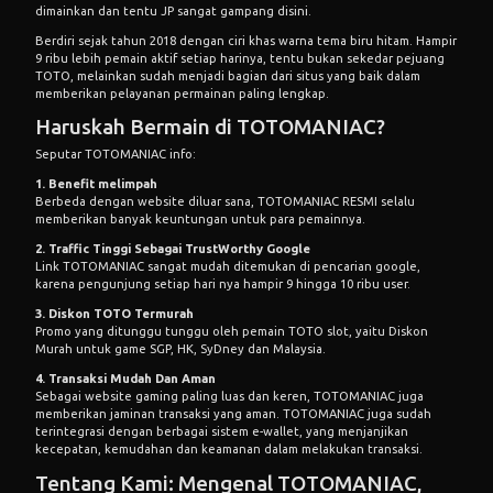
dimainkan dan tentu JP sangat gampang disini.
Berdiri sejak tahun 2018 dengan ciri khas warna tema biru hitam. Hampir
9 ribu lebih pemain aktif setiap harinya, tentu bukan sekedar pejuang
TOTO, melainkan sudah menjadi bagian dari situs yang baik dalam
memberikan pelayanan permainan paling lengkap.
Haruskah Bermain di TOTOMANIAC?
Seputar TOTOMANIAC info:
1. Benefit melimpah
Berbeda dengan website diluar sana, TOTOMANIAC RESMI selalu
memberikan banyak keuntungan untuk para pemainnya.
2. Traffic Tinggi Sebagai TrustWorthy Google
Link TOTOMANIAC sangat mudah ditemukan di pencarian google,
karena pengunjung setiap hari nya hampir 9 hingga 10 ribu user.
3. Diskon TOTO Termurah
Promo yang ditunggu tunggu oleh pemain TOTO slot, yaitu Diskon
Murah untuk game SGP, HK, SyDney dan Malaysia.
4. Transaksi Mudah Dan Aman
Sebagai website gaming paling luas dan keren, TOTOMANIAC juga
memberikan jaminan transaksi yang aman. TOTOMANIAC juga sudah
terintegrasi dengan berbagai sistem e-wallet, yang menjanjikan
kecepatan, kemudahan dan keamanan dalam melakukan transaksi.
Tentang Kami: Mengenal TOTOMANIAC,