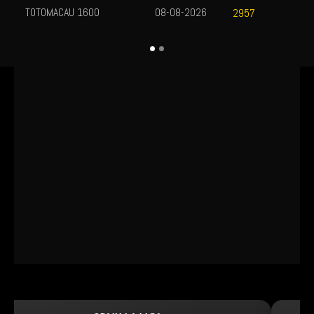
TOTOMACAU 1600
08-08-2026
2957