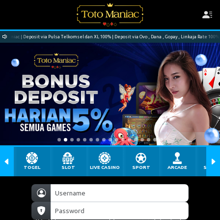
a Telkomsel dan XL 100% | Deposit via Ovo , Dana , Gopay , Linkaja Rate 100% | Mohon diperhatikan rek
TOGEL
SLOT
LIVE CASINO
SPORT
ARCADE
SABU