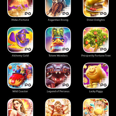
Midas Fortune
Asgardian Rising
Diner Delights
Alchemy Gold
Totem Wonders
Prosperity Fortune Tree
Wild Coaster
Legend of Perseus
Lucky Piggy