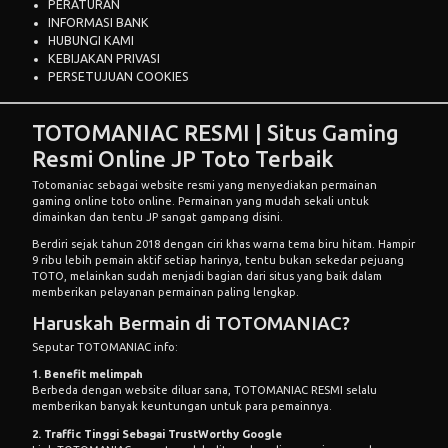
PERATURAN
INFORMASI BANK
HUBUNGI KAMI
KEBIJAKAN PRIVASI
PERSETUJUAN COOKIES
TOTOMANIAC RESMI | Situs Gaming
Resmi Online JP Toto Terbaik
Totomaniac sebagai website resmi yang menyediakan permainan
gaming online toto online. Permainan yang mudah sekali untuk
dimainkan dan tentu JP sangat gampang disini.
Berdiri sejak tahun 2018 dengan ciri khas warna tema biru hitam. Hampir
9 ribu lebih pemain aktif setiap harinya, tentu bukan sekedar pejuang
TOTO, melainkan sudah menjadi bagian dari situs yang baik dalam
memberikan pelayanan permainan paling lengkap.
Haruskah Bermain di TOTOMANIAC?
Seputar TOTOMANIAC info:
1. Benefit melimpah
Berbeda dengan website diluar sana, TOTOMANIAC RESMI selalu
memberikan banyak keuntungan untuk para pemainnya.
2. Traffic Tinggi Sebagai TrustWorthy Google