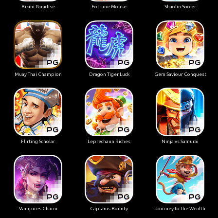
Bikini Paradise
Fortune Mouse
Shaolin Soccer
Muay Thai Champion
Dragon Tiger Luck
Gem Saviour Conquest
Flirting Scholar
Leprechaun Riches
Ninja vs Samurai
Vampires Charm
Captains Bounty
Journey to the Wealth