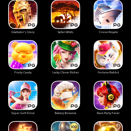
Gladiator's Glory
Safari Wilds
Cruise Royale
Fruity Candy
Lucky Clover Riches
Fortune Rabbit
Super Golf Drive
Bakery Bonanza
Rave Party Fever