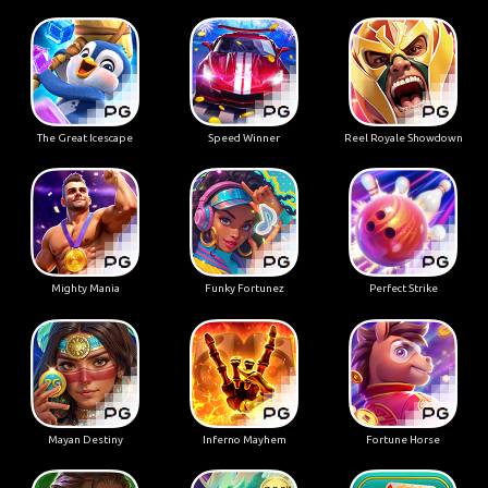
The Great Icescape
Speed Winner
Reel Royale Showdown
Mighty Mania
Funky Fortunez
Perfect Strike
Mayan Destiny
Inferno Mayhem
Fortune Horse