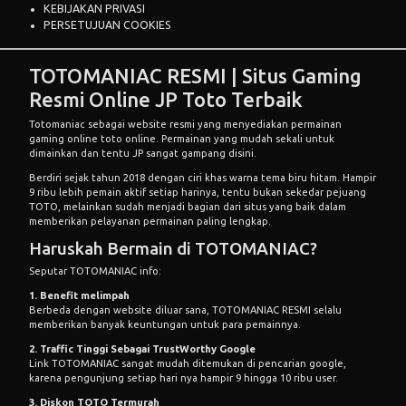
KEBIJAKAN PRIVASI
PERSETUJUAN COOKIES
TOTOMANIAC RESMI | Situs Gaming
Resmi Online JP Toto Terbaik
Totomaniac sebagai website resmi yang menyediakan permainan
gaming online toto online. Permainan yang mudah sekali untuk
dimainkan dan tentu JP sangat gampang disini.
Berdiri sejak tahun 2018 dengan ciri khas warna tema biru hitam. Hampir
9 ribu lebih pemain aktif setiap harinya, tentu bukan sekedar pejuang
TOTO, melainkan sudah menjadi bagian dari situs yang baik dalam
memberikan pelayanan permainan paling lengkap.
Haruskah Bermain di TOTOMANIAC?
Seputar TOTOMANIAC info:
1. Benefit melimpah
Berbeda dengan website diluar sana, TOTOMANIAC RESMI selalu
memberikan banyak keuntungan untuk para pemainnya.
2. Traffic Tinggi Sebagai TrustWorthy Google
Link TOTOMANIAC sangat mudah ditemukan di pencarian google,
karena pengunjung setiap hari nya hampir 9 hingga 10 ribu user.
3. Diskon TOTO Termurah