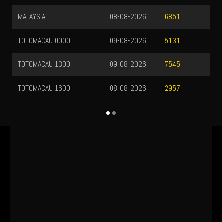
MALAYSIA
08-08-2026
6851
TOTOMACAU 0000
09-08-2026
5131
TOTOMACAU 1300
09-08-2026
7545
TOTOMACAU 1600
08-08-2026
2957