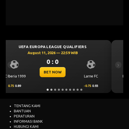
UEFA CHAMPIONS LEAGUE QUALIFIERS
August 11, 2026 — 22:59 WIB
0 : 0
Previous
Next
BET NOW
 FC
Bodo Glimt
Union Saint-Gillois
.93
0.75
0.77
-0.75
-0.95
TENTANG KAMI
BANTUAN
PERATURAN
INFORMASI BANK
HUBUNGI KAMI