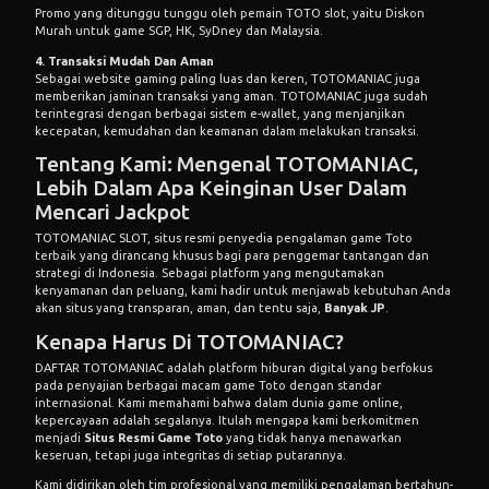
Promo yang ditunggu tunggu oleh pemain TOTO slot, yaitu Diskon
Murah untuk game SGP, HK, SyDney dan Malaysia.
4. Transaksi Mudah Dan Aman
Sebagai website gaming paling luas dan keren, TOTOMANIAC juga
memberikan jaminan transaksi yang aman. TOTOMANIAC juga sudah
terintegrasi dengan berbagai sistem e-wallet, yang menjanjikan
kecepatan, kemudahan dan keamanan dalam melakukan transaksi.
Tentang Kami: Mengenal TOTOMANIAC,
Lebih Dalam Apa Keinginan User Dalam
Mencari Jackpot
TOTOMANIAC SLOT, situs resmi penyedia pengalaman game Toto
terbaik yang dirancang khusus bagi para penggemar tantangan dan
strategi di Indonesia. Sebagai platform yang mengutamakan
kenyamanan dan peluang, kami hadir untuk menjawab kebutuhan Anda
akan situs yang transparan, aman, dan tentu saja,
Banyak JP
.
Kenapa Harus Di TOTOMANIAC?
DAFTAR TOTOMANIAC adalah platform hiburan digital yang berfokus
pada penyajian berbagai macam game Toto dengan standar
internasional. Kami memahami bahwa dalam dunia game online,
kepercayaan adalah segalanya. Itulah mengapa kami berkomitmen
menjadi
Situs Resmi Game Toto
yang tidak hanya menawarkan
keseruan, tetapi juga integritas di setiap putarannya.
Kami didirikan oleh tim profesional yang memiliki pengalaman bertahun-