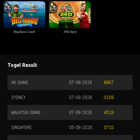
Big Bass Crash
24D Spin
Togel Result
HK SIANG
07-08-2026
TOTO
8867
SYDNEY
07-08-2026
TOTO
0158
MALAYSIA SIANG
07-08-2026
TOTO
4519
SINGAPORE
05-08-2026
SYDN
0715