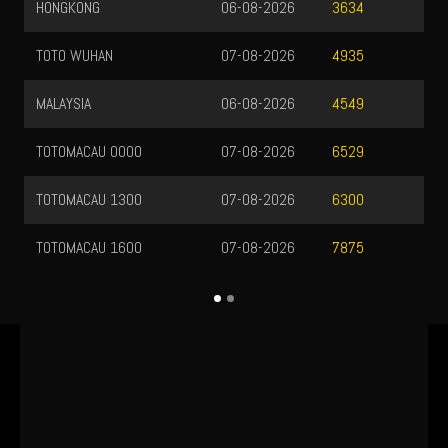
HONGKONG
06-08-2026
HONG
3634
TOTO WUHAN
07-08-2026
4935
MALAYSIA
06-08-2026
4549
TOTOMACAU 0000
07-08-2026
6529
TOTOMACAU 1300
07-08-2026
6300
TOTOMACAU 1600
07-08-2026
7875