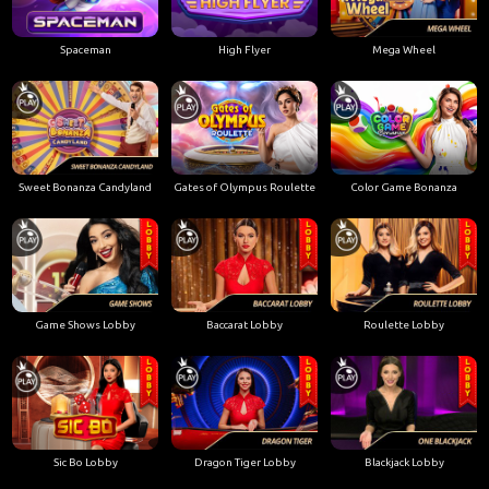
Spaceman
High Flyer
Mega Wheel
Sweet Bonanza Candyland
Gates of Olympus Roulette
Color Game Bonanza
Game Shows Lobby
Baccarat Lobby
Roulette Lobby
Sic Bo Lobby
Dragon Tiger Lobby
Blackjack Lobby