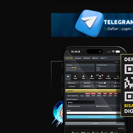
TELEGRA
Daftar
Login