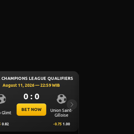
OTBALL F24 ELITE CLUB FRIENDLY
August 7, 2026 — 08:30 WIB
0 : 0
Next
BET NOW
is Saint
e-Napoli
rmain
25
-0.82
0.25
0.58