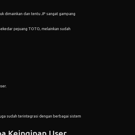
tuk dimainkan dan tentu JP sangat gampang
an sekedar pejuang TOTO, melainkan sudah
ser.
ga sudah terintegrasi dengan berbagai sistem
a Keinginan User