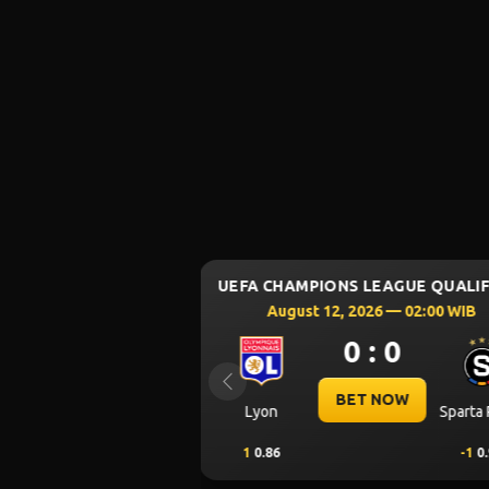
E-FOOTBALL F24 INTERNATIO
FRIENDLY
August 7, 2026 — 08:30 WIB
0 : 0
Previous
BET NOW
e-Spain
e-Arge
-0.5
-0.91
0.5
0