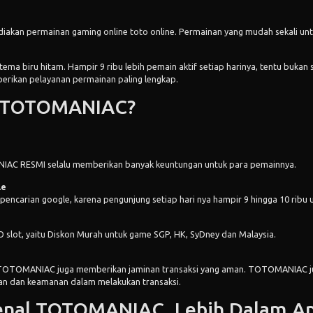
iakan permainan gaming online toto online. Permainan yang mudah sekali un
a tema biru hitam. Hampir 9 ribu lebih pemain aktif setiap harinya, tentu buk
berikan pelayanan permainan paling lengkap.
i TOTOMANIAC?
IAC RESMI selalu memberikan banyak keuntungan untuk para pemainnya.
le
carian google, karena pengunjung setiap hari nya hampir 9 hingga 10 ribu u
slot, yaitu Diskon Murah untuk game SGP, HK, SyDney dan Malaysia.
, TOTOMANIAC juga memberikan jaminan transaksi yang aman. TOTOMANIAC ju
han dan keamanan dalam melakukan transaksi.
enal TOTOMANIAC, Lebih Dalam Ap