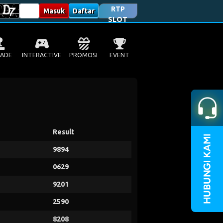
Mohon diperhatikan rekening aktif sebelum melakukan deposit.
Selamat 
RTP
Masuk
Daftar
SLOT
ADE
INTERACTIVE
PROMOSI
EVENT
Result
9894
0629
9201
2590
8208