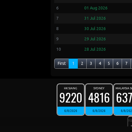
6
01 Aug 2026
7
31 Jul 2026
8
30 Jul 2026
9
29 Jul 2026
10
28 Jul 2026
First
1
2
3
4
5
6
7
HK SIANG
SYDNEY
MALAYSIA 
9220
4816
63
6/8/2026
6/8/2026
6/8/20
T