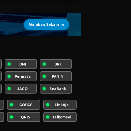
Mainkan Sekarang
BNI
BRI
Permata
PANIN
JAGO
SeaBank
GOPAY
LinkAja
QRIS
Telkomsel