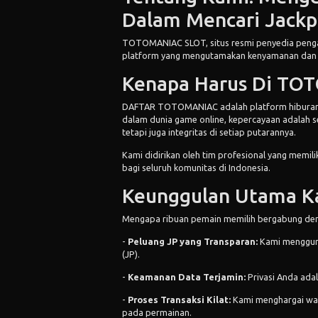
Dalam Mencari Jackp
TOTOMANIAC SLOT, situs resmi penyedia pengal
platform yang mengutamakan kenyamanan dan pe
Kenapa Harus Di TO
DAFTAR TOTOMANIAC adalah platform hiburan d
dalam dunia game online, kepercayaan adalah 
tetapi juga integritas di setiap putarannya.
Kami didirikan oleh tim profesional yang memil
bagi seluruh komunitas di Indonesia.
Keunggulan Utama K
Mengapa ribuan pemain memilih bergabung de
-
Peluang JP yang Transparan:
Kami mengguna
(JP).
-
Keamanan Data Terjamin:
Privasi Anda adal
-
Proses Transaksi Kilat:
Kami menghargai wak
pada permainan.