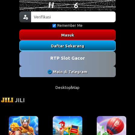
Remember Me
Masuk
Daftar Sekarang
RTP Slot Gacor
Main di Telegram
Desktop
Wap
JILI