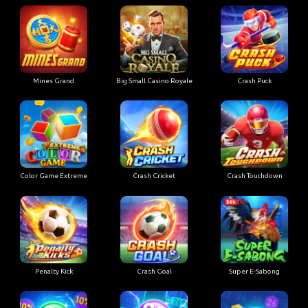
Mines Grand
Big Small Casino Royale
Crash Puck
Color Game Extreme
Crash Cricket
Crash Touchdown
Penalty Kick
Crash Goal
Super E-Sabong