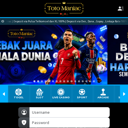
posit via Pulsa Telkomsel dan XL 100% | Deposit via Ovo , Dana , Gopay , Linkaja Rate 100% | Mohon di
TOGEL
SLOT
LIVE CASINO
SPORT
ARCADE
SABU