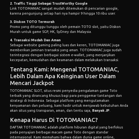
2. Traffic Tinggi Sebagai TrustWorthy Google
Link TOTOMANIAC sangat mudah ditemukan di pencarian google,
karena pengunjung setiap hari nya hampir 9 hingga 10 ribu user.
3. Diskon TOTO Termurah
Promo yang ditunggu tunggu oleh pemain TOTO slot, yaitu Diskon
Murah untuk game SGP, HK, SyDney dan Malaysia.
4. Transaksi Mudah Dan Aman
Sebagai website gaming paling luas dan keren, TOTOMANIAC juga
memberikan jaminan transaksi yang aman. TOTOMANIAC juga sudah
terintegrasi dengan berbagai sistem e-wallet, yang menjanjikan
kecepatan, kemudahan dan keamanan dalam melakukan transaksi.
Tentang Kami: Mengenal TOTOMANIAC,
Lebih Dalam Apa Keinginan User Dalam
Mencari Jackpot
TOTOMANIAC SLOT, situs resmi penyedia pengalaman game Toto
terbaik yang dirancang khusus bagi para penggemar tantangan dan
strategi di Indonesia. Sebagai platform yang mengutamakan
kenyamanan dan peluang, kami hadir untuk menjawab kebutuhan Anda
akan situs yang transparan, aman, dan tentu saja,
Banyak JP
.
Kenapa Harus Di TOTOMANIAC?
DAFTAR TOTOMANIAC adalah platform hiburan digital yang berfokus
pada penyajian berbagai macam game Toto dengan standar
internasional. Kami memahami bahwa dalam dunia game online,