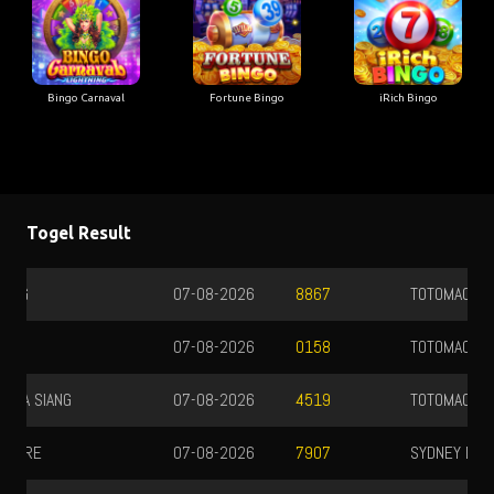
Bingo Carnaval
Fortune Bingo
iRich Bingo
Togel Result
TOTOMACAU 1900
07-08-2026
6303
TOTOMACAU 2200
07-08-2026
9178
TOTOMACAU 2300
07-08-2026
9141
SYDNEY LOTTO
07-08-2026
3712