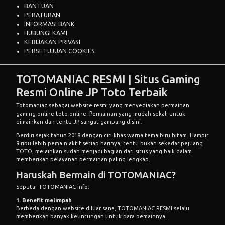
BANTUAN
PERATURAN
INFORMASI BANK
HUBUNGI KAMI
KEBIJAKAN PRIVASI
PERSETUJUAN COOKIES
TOTOMANIAC RESMI | Situs Gaming
Resmi Online JP Toto Terbaik
Totomaniac sebagai website resmi yang menyediakan permainan
gaming online toto online. Permainan yang mudah sekali untuk
dimainkan dan tentu JP sangat gampang disini.
Berdiri sejak tahun 2018 dengan ciri khas warna tema biru hitam. Hampir
9 ribu lebih pemain aktif setiap harinya, tentu bukan sekedar pejuang
TOTO, melainkan sudah menjadi bagian dari situs yang baik dalam
memberikan pelayanan permainan paling lengkap.
Haruskah Bermain di TOTOMANIAC?
Seputar TOTOMANIAC info:
1. Benefit melimpah
Berbeda dengan website diluar sana, TOTOMANIAC RESMI selalu
memberikan banyak keuntungan untuk para pemainnya.