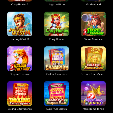
Crazy Hunter 2
Jogo do Bicho
Golden Land
Joumey West M
Crazy Hunter
Secret Treasure
Dragon Treasure
Go For Champion
Fortune Gems Scratch
Boxing Extravaganza
Super Ace Scratch
Magic Lamp Bingo