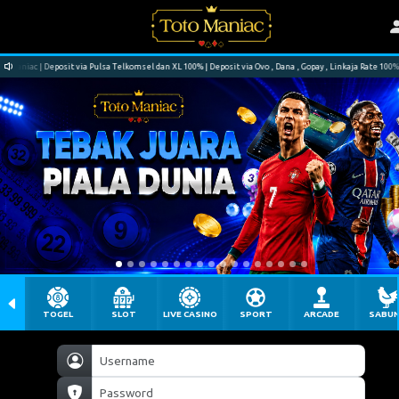
iac | Deposit via Pulsa Telkomsel dan XL 100% | Deposit via Ovo , Dana , Gopay , Linkaja Rate 100% |
TOGEL
SLOT
LIVE CASINO
SPORT
ARCADE
SABU