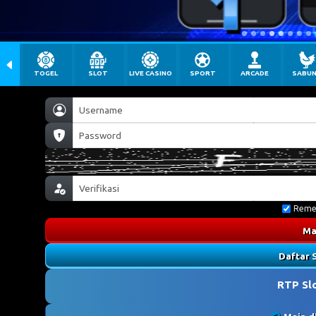
TOGEL
SLOT
LIVE CASINO
SPORT
ARCADE
SABU
Reme
Ma
Daftar 
RTP Sl