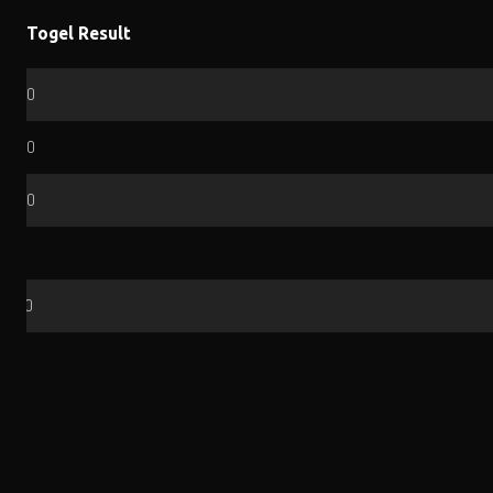
Togel Result
HK SIANG
SYDNEY
MALAYSIA SIANG
SINGAPORE
HONGKONG
TOTO WUHAN
MALAYSIA
TOTOMACAU 0000