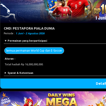
CMD: PESTAPORA PIALA DUNIA
Periode :
1 Juni - 2 Agustus 2026
Permainan yang berpartisipasi
Semua permainan World Cup dan E-Soccer
Aturan :
Total hadiah Rp 16,000,000,000.
Syarat & Ketentuan
Detai