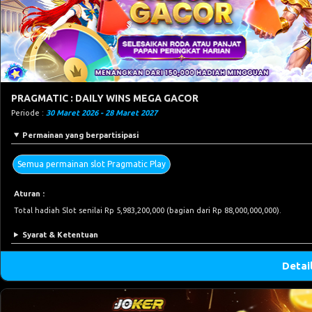
PRAGMATIC : DAILY WINS MEGA GACOR
Periode :
30 Maret 2026 - 28 Maret 2027
Permainan yang berpartisipasi
Semua permainan slot Pragmatic Play
Aturan :
Total hadiah Slot senilai Rp 5,983,200,000 (bagian dari Rp 88,000,000,000).
Syarat & Ketentuan
Detai