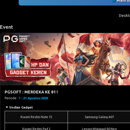
Main d
Deskt
Event
PGSOFT : MERDEKA KE 81 !
Periode:
1 - 31 Agustus 2026
Undian Gadget
Xiaomi Redmi Note 15
Samsung Galaxy A07
Xiaomi Redmi Pad 2
Lenovo Motopad 60 Neo