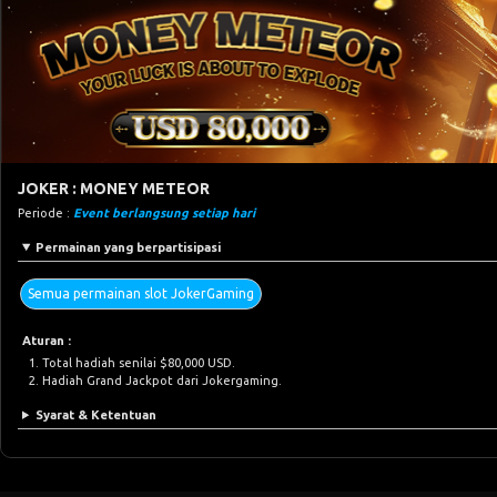
JOKER : MONEY METEOR
Periode :
Event berlangsung setiap hari
Permainan yang berpartisipasi
Semua permainan slot JokerGaming
Aturan :
Total hadiah senilai $80,000 USD.
Hadiah Grand Jackpot dari Jokergaming.
Syarat & Ketentuan