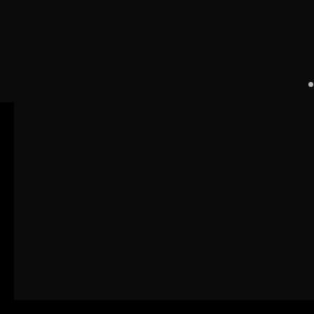
TOTOMACAU 1300
TOTOMACAU 1600