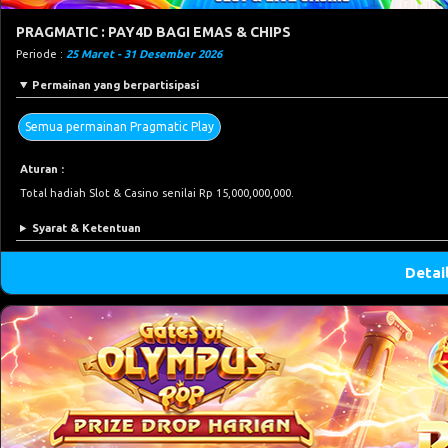
PRAGMATIC : PAY4D BAGI EMAS & CHIPS
Periode :
25 Maret - 31 Desember 2026
Permainan yang berpartisipasi
Semua permainan Pragmatic Play
Aturan :
Total hadiah Slot & Casino senilai Rp 15,000,000,000.
Syarat & Ketentuan
Detai